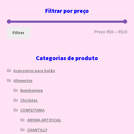
Filtrar por preço
Pre
Pre
Preço:
R$0
—
R$10
Filtrar
mín
máx
Categorias de produto
Acessorios para balão
Alimentos
Bomboniere
Chicletes
CONFEITARIA
AROMA ARTIFICIAL
CHANTILLY