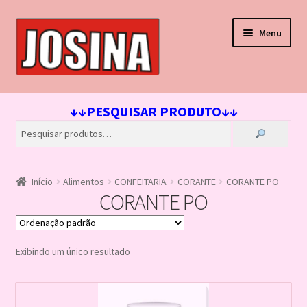
Pular
Pular
Menu
para
para
navegação
o
conteúdo
Início
↓↓PESQUISAR PRODUTO↓↓
Carrinho
Finalizar compra
Início
Alimentos
CONFEITARIA
CORANTE
CORANTE PO
Lista de Desejos
CORANTE PO
Loja
Exibindo um único resultado
Minha conta