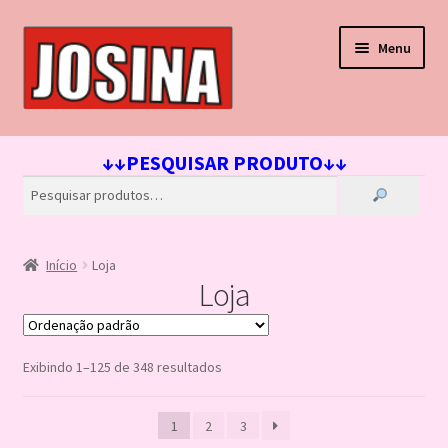
Pular
Pular
Menu
para
para
navegação
o
conteúdo
Início
↓↓PESQUISAR PRODUTO↓↓
Carrinho
Finalizar compra
Início
Loja
Lista de Desejos
Loja
Loja
Exibindo 1–125 de 348 resultados
Minha conta
1
2
3