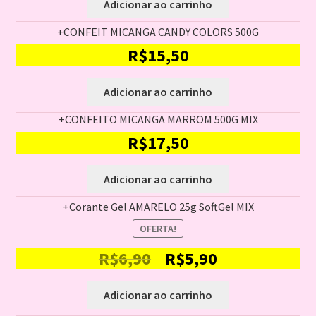
Adicionar ao carrinho
+CONFEIT MICANGA CANDY COLORS 500G
R$
15,50
Adicionar ao carrinho
+CONFEITO MICANGA MARROM 500G MIX
R$
17,50
Adicionar ao carrinho
+Corante Gel AMARELO 25g SoftGel MIX
OFERTA!
O
O
R$
6,90
R$
5,90
preço
preço
Adicionar ao carrinho
original
atual