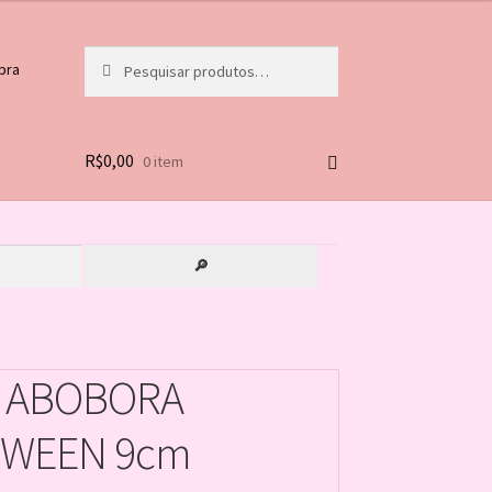
Pesquisar
Pesquisar
pra
por:
R$
0,00
0 item
🔎
 ABOBORA
OWEEN 9cm