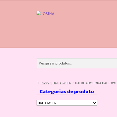
Pular
Pular
para
para
navegação
o
conteúdo
Início
Carrinho
Finalizar compra
Lista de Des
Início
HALLOWEEN
BALDE ABOBORA HALLOWE
Categorias de produto