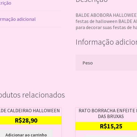
rição
BALDE ABOBORA HALLOWEEN c
rmação adicional
festas de halloween BALDE
para decorar suas festas de 
Informação adicio
Peso
odutos relacionados
LDE CALDEIRAO HALLOWEEN
RATO BORRACHA ENFEITE 
DAS BRUXAS
R$
28,90
R$
15,25
Adicionar ao carrinho