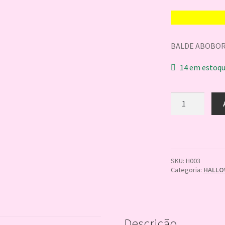
BALDE ABOBOR
14 em estoq
BALDE
ABOBORA
HALLOWEEN
9cm
quantidade
SKU:
H003
Categoria:
HALLO
Descrição