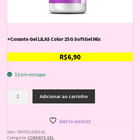
+Corante Gel LILAS Color 25G SoftGel Mix
R$
6,90
13 em estoque
+Corante
Adicionar ao carrinho
Gel
LILAS
Color
25G
Add to wishlist
SoftGel
Mix
SKU:
7897011505142
quantidade
Categoria:
CORANTE GEL