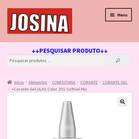
Pular
Pular
Menu
para
para
navegação
o
conteúdo
Início
↓↓PESQUISAR PRODUTO↓↓
Carrinho
Finalizar compra
Início
Alimentos
CONFEITARIA
CORANTE
CORANTE GEL
Lista de Desejos
+Corante Gel LILAS Color 25G SoftGel Mix
Loja
Minha conta