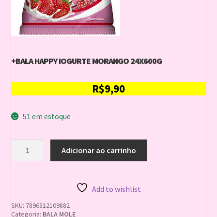
+BALA HAPPY IOGURTE MORANGO 24X600G
R$
9,90
51 em estoque
+BALA
Adicionar ao carrinho
HAPPY
IOGURTE
MORANGO
24X600G
Add to wishlist
quantidade
SKU:
7896312109882
Categoria:
BALA MOLE