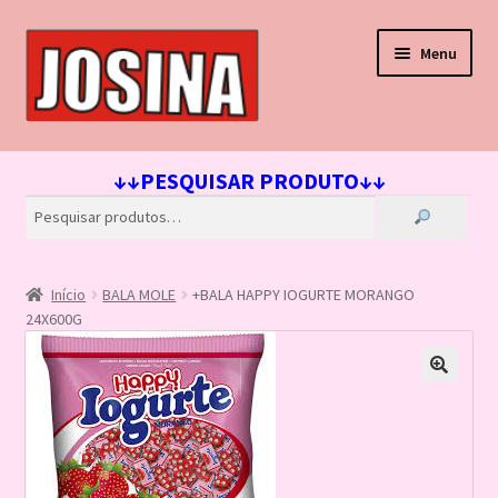
Pular
Pular
Menu
para
para
navegação
o
conteúdo
Início
↓↓PESQUISAR PRODUTO↓↓
Carrinho
Finalizar compra
Início
BALA MOLE
+BALA HAPPY IOGURTE MORANGO
Lista de Desejos
24X600G
Loja
Minha conta