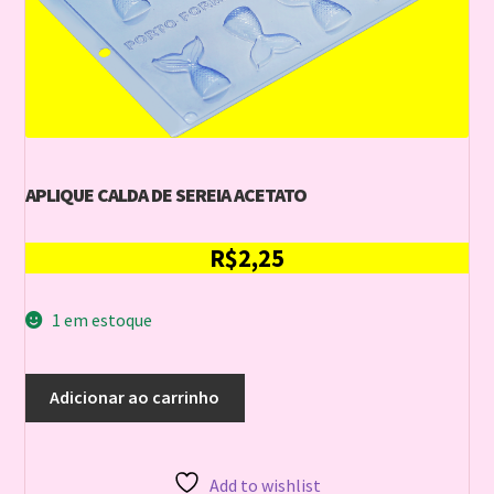
APLIQUE CALDA DE SEREIA ACETATO
R$
2,25
1 em estoque
APLIQUE
Adicionar ao carrinho
CALDA
DE
SEREIA
ACETATO
Add to wishlist
quantidade