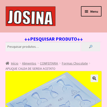
Pular
Pular
Menu
para
para
navegação
o
conteúdo
Início
↓↓PESQUISAR PRODUTO↓↓
Carrinho
Finalizar compra
Início
Alimentos
CONFEITARIA
Formas Chocolate
Lista de Desejos
APLIQUE CALDA DE SEREIA ACETATO
Loja
Minha conta