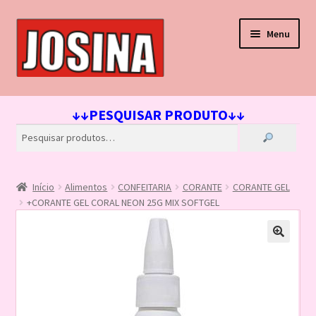
Pular
Pular
Menu
para
para
navegação
o
conteúdo
Início
↓↓PESQUISAR PRODUTO↓↓
Carrinho
Finalizar compra
Início
Alimentos
CONFEITARIA
CORANTE
CORANTE GEL
Lista de Desejos
+CORANTE GEL CORAL NEON 25G MIX SOFTGEL
Loja
Minha conta