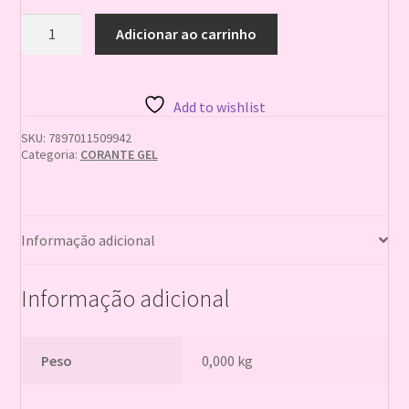
+CORANTE
Adicionar ao carrinho
GEL
CORAL
NEON
25G
Add to wishlist
MIX
SOFTGEL
SKU:
7897011509942
quantidade
Categoria:
CORANTE GEL
Informação adicional
Informação adicional
Peso
0,000 kg