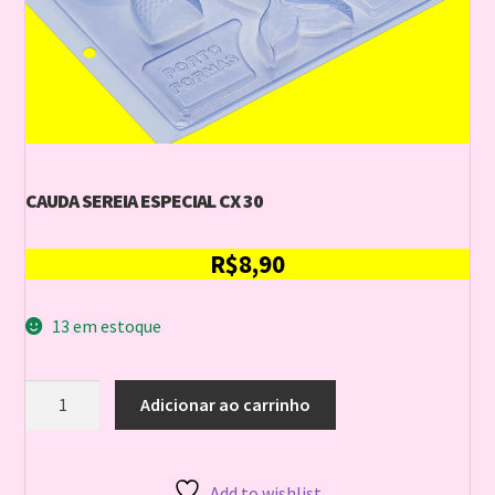
CAUDA SEREIA ESPECIAL CX 30
R$
8,90
13 em estoque
CAUDA
Adicionar ao carrinho
SEREIA
ESPECIAL
CX
30
Add to wishlist