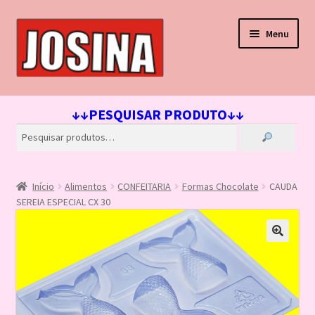
Pular
Pular
Menu
para
para
navegação
o
conteúdo
Início
↓↓PESQUISAR PRODUTO↓↓
Carrinho
Finalizar compra
Início
Alimentos
CONFEITARIA
Formas Chocolate
CAUDA
Lista de Desejos
SEREIA ESPECIAL CX 30
Loja
Minha conta