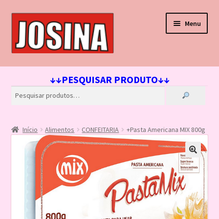
Pular
Pular
Menu
para
para
navegação
o
conteúdo
Início
↓↓PESQUISAR PRODUTO↓↓
Carrinho
Finalizar compra
Início
Alimentos
CONFEITARIA
+Pasta Americana MIX 800g
Lista de Desejos
Loja
Minha conta