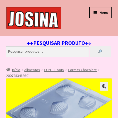
Pular
Pular
Menu
para
para
navegação
o
conteúdo
Início
↓↓PESQUISAR PRODUTO↓↓
Carrinho
Finalizar compra
Início
Alimentos
CONFEITARIA
Formas Chocolate
Lista de Desejos
2007983489301
Loja
Minha conta