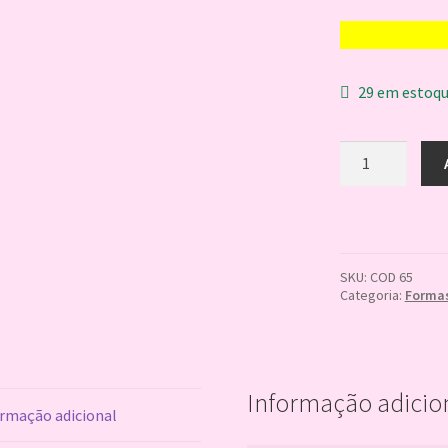
29 em estoq
TABLETE
NO
PALITO
ESPECIAL
CX
30
quantidade
SKU:
COD 65
Categoria:
Formas
Informação adicio
rmação adicional