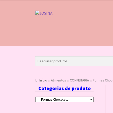
Pular
Pular
para
para
navegação
o
conteúdo
Início
Carrinho
Finalizar compra
Lista de Des
Início
Alimentos
CONFEITARIA
Formas Choc
Categorias de produto