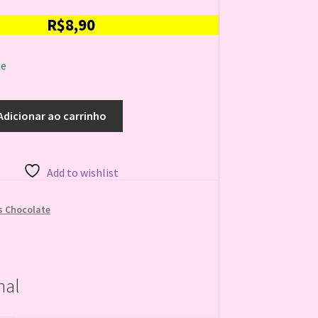
R$
8,90
ue
Adicionar ao carrinho
Add to wishlist
 Chocolate
nal