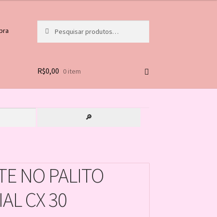
Pesquisar
Pesquisar
pra
por:
R$
0,00
0 item
🔎
TE NO PALITO
AL CX 30