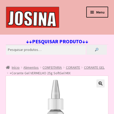
Pular
Pular
Menu
para
para
navegação
o
conteúdo
Início
↓↓PESQUISAR PRODUTO↓↓
Carrinho
Finalizar compra
Início
Alimentos
CONFEITARIA
CORANTE
CORANTE GEL
Lista de Desejos
+Corante Gel VERMELHO 25g SoftGel MIX
Loja
Minha conta