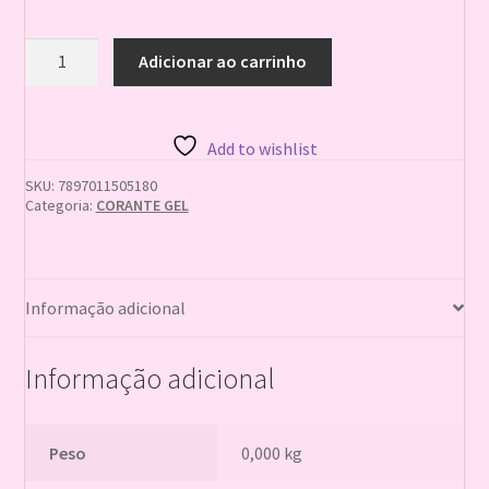
+Corante
Adicionar ao carrinho
Gel
VERMELHO
25g
SoftGel
Add to wishlist
MIX
quantidade
SKU:
7897011505180
Categoria:
CORANTE GEL
Informação adicional
Informação adicional
Peso
0,000 kg