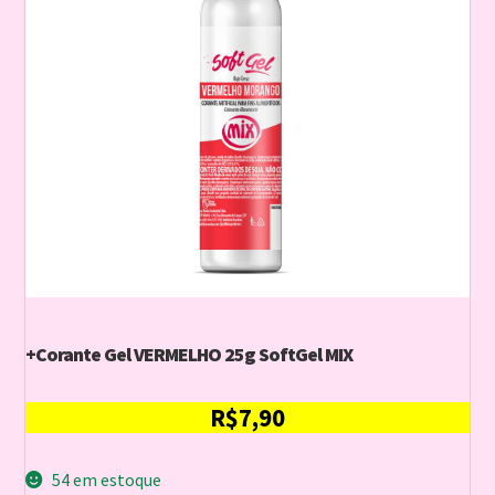
+Corante Gel VERMELHO 25g SoftGel MIX
R$
7,90
54 em estoque