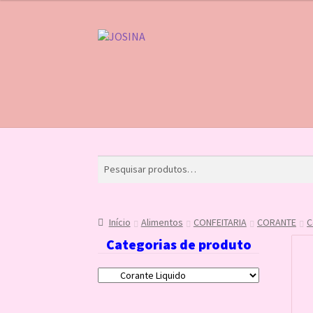
Pular
Pular
para
para
navegação
o
conteúdo
Início
Carrinho
Finalizar compra
Lista de Des
Início
Alimentos
CONFEITARIA
CORANTE
C
Categorias de produto