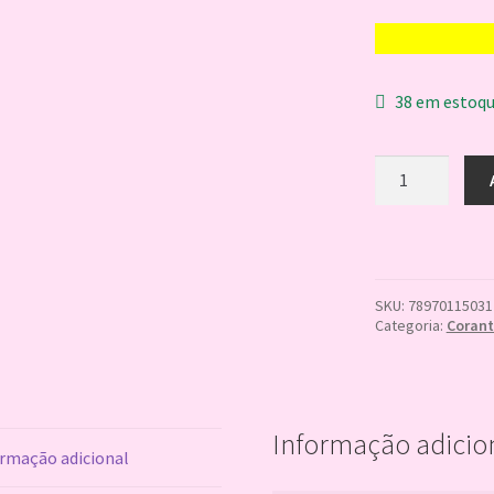
38 em estoq
Corante
Liquido
LARANJA
10ml
MIX
quantidade
SKU:
78970115031
Categoria:
Corant
Informação adicio
rmação adicional