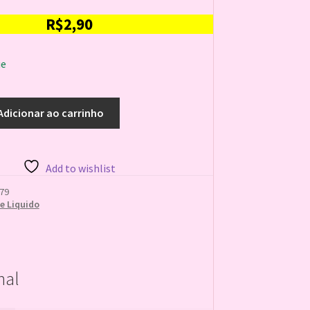
R$
2,90
ue
Adicionar ao carrinho
Add to wishlist
79
e Liquido
nal