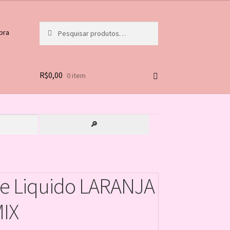
Pesquisar
Pesquisar
pra
por:
R$
0,00
0 item
🔎
e Liquido LARANJA
IX