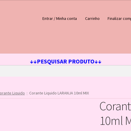
Entrar / Minha conta
Carrinho
Finalizar com
ejos
Loja
Minha conta
↓↓PESQUISAR PRODUTO↓↓
orante Liquido
Corante Liquido LARANJA 10ml MIX
Corant
10ml M