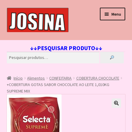
Pular
Pular
Menu
para
para
navegação
o
conteúdo
Início
↓↓PESQUISAR PRODUTO↓↓
Carrinho
Finalizar compra
Início
Alimentos
CONFEITARIA
COBERTURA CHOCOLATE
Lista de Desejos
+COBERTURA GOTAS SABOR CHOCOLATE AO LEITE 1,010KG
SUPREME MIX
Loja
Minha conta