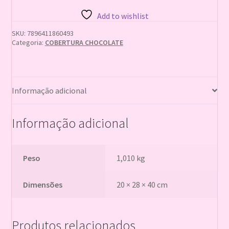
AO
Add to wishlist
LEITE
1,010KG
SKU:
7896411860493
SUPREME
Categoria:
COBERTURA CHOCOLATE
MIX
quantidade
Informação adicional
Informação adicional
Peso
1,010 kg
Dimensões
20 × 28 × 40 cm
Produtos relacionados