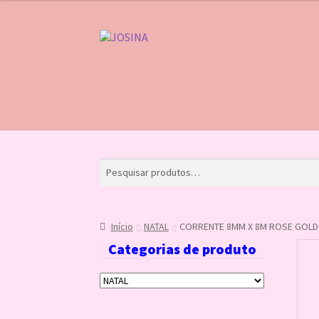
Pular
Pular
para
para
navegação
o
conteúdo
Início
Carrinho
Finalizar compra
Lista de Des
Início
NATAL
CORRENTE 8MM X 8M ROSE GOLD
Categorias de produto