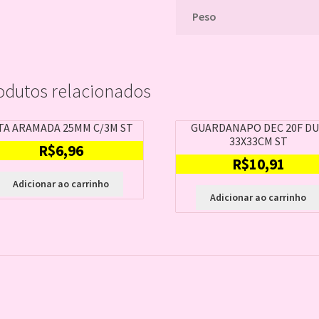
Peso
odutos relacionados
TA ARAMADA 25MM C/3M ST
GUARDANAPO DEC 20F D
33X33CM ST
R$
6,96
R$
10,91
Adicionar ao carrinho
Adicionar ao carrinho