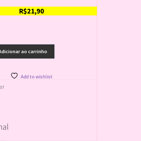
R$
21,90
e
Adicionar ao carrinho
Add to wishlist
37
nal