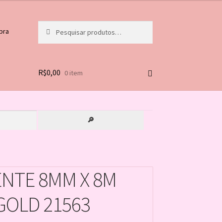
Pesquisar
Pesquisar
pra
por:
R$
0,00
0 item
🔎
NTE 8MM X 8M
GOLD 21563