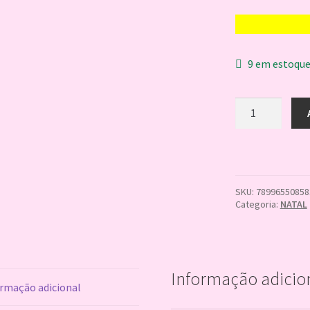
9 em estoqu
CORRENTE
8MM
X
8M
ROSE
GOLD
21563
SKU:
78996550858
quantidade
Categoria:
NATAL
Informação adicio
rmação adicional