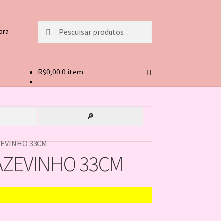
Pesquisar
Pesquisar
pra
por:
R$
0,00
0 item
🔎
ZEVINHO 33CM
 AZEVINHO 33CM