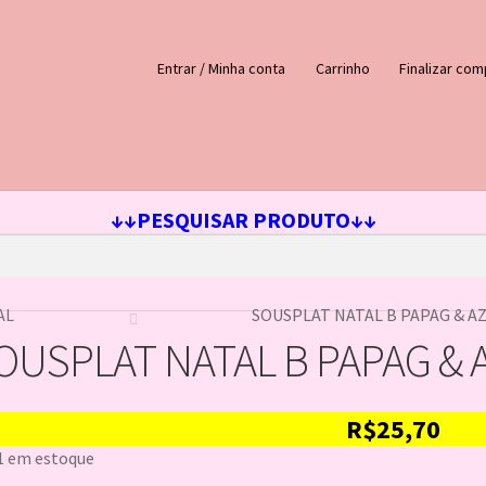
Entrar / Minha conta
Carrinho
Finalizar com
ejos
Loja
Minha conta
↓↓PESQUISAR PRODUTO↓↓
AL
SOUSPLAT NATAL B PAPAG & A
OUSPLAT NATAL B PAPAG &
R$
25,70
1 em estoque