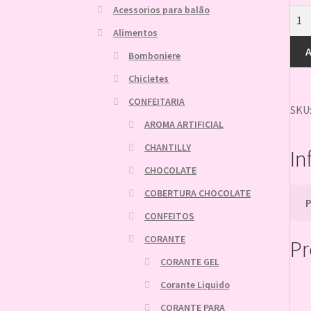
Acessorios para balão
SOU
NAT
Alimentos
B
A
PAP
Bomboniere
&
Chicletes
AZE
33C
CONFEITARIA
quan
SKU
AROMA ARTIFICIAL
CHANTILLY
In
CHOCOLATE
COBERTURA CHOCOLATE
CONFEITOS
CORANTE
Pr
CORANTE GEL
Corante Liquido
CORANTE PARA