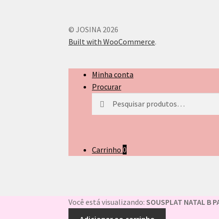
© JOSINA 2026
Built with WooCommerce
.
Minha conta
Procurar
Pesquisar
Pesquisar
por:
Carrinho
0
Você está visualizando:
SOUSPLAT NATAL B P
Adicionar ao carrinho