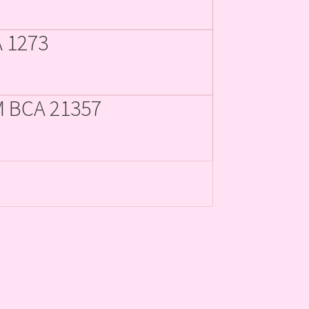
 1273
 BCA 21357