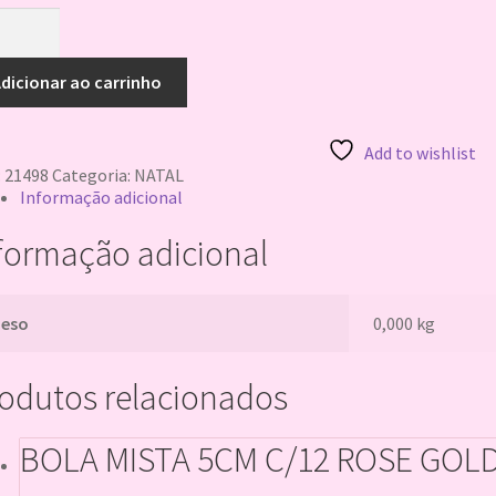
SPLAT
AL
dicionar ao carrinho
AG
VINHO
M
Add to wishlist
tidade
:
21498
Categoria:
NATAL
Informação adicional
formação adicional
Peso
0,000 kg
odutos relacionados
BOLA MISTA 5CM C/12 ROSE GOL