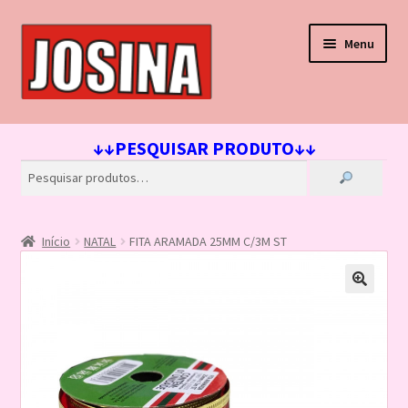
Pular
Pular
Menu
para
para
navegação
o
conteúdo
Início
↓↓PESQUISAR PRODUTO↓↓
Carrinho
Finalizar compra
Início
NATAL
FITA ARAMADA 25MM C/3M ST
Lista de Desejos
Loja
Minha conta