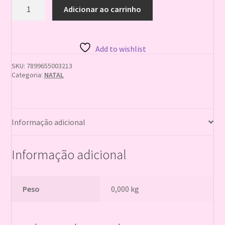
FITA
Adicionar ao carrinho
ARAMADA
25MM
C/3M
ST
Add to wishlist
quantidade
SKU:
7899655003213
Categoria:
NATAL
Informação adicional
Informação adicional
Peso
0,000 kg