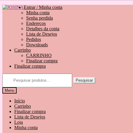
Pular
Pular
Entrar / Minha conta
para
para
Minha conta
navegação
o
Senha perdida
conteúdo
Endereços
Detalhes da conta
Lista de Desejos
Pedidos
Downloads
Carrinho
CARRINHO
Finalizar compra
Finalizar compra
Pesquisar
por:
Pesquisar
Menu
Início
Carrinho
Finalizar compra
Lista de Desejos
Loja
Minha conta