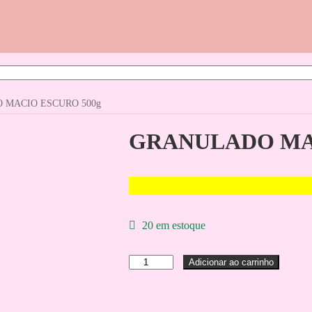
 MACIO ESCURO 500g
GRANULADO MAC
20 em estoque
GRANULADO
Adicionar ao carrinho
MACIO
ESCURO
500g
quantidade