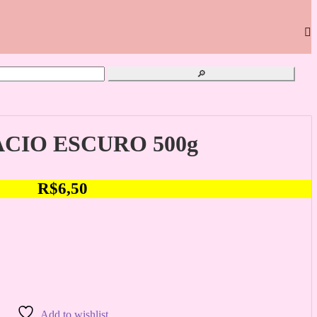
🔎
IO ESCURO 500g
R$
6,50
Add to wishlist