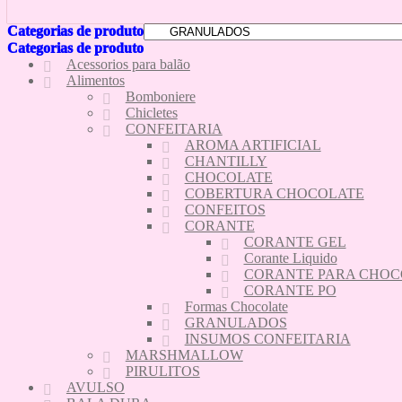
Categorias de produto
Categorias de produto
Acessorios para balão
Alimentos
Bomboniere
Chicletes
CONFEITARIA
AROMA ARTIFICIAL
CHANTILLY
CHOCOLATE
COBERTURA CHOCOLATE
CONFEITOS
CORANTE
CORANTE GEL
Corante Liquido
CORANTE PARA CHOC
CORANTE PO
Formas Chocolate
GRANULADOS
INSUMOS CONFEITARIA
MARSHMALLOW
PIRULITOS
AVULSO