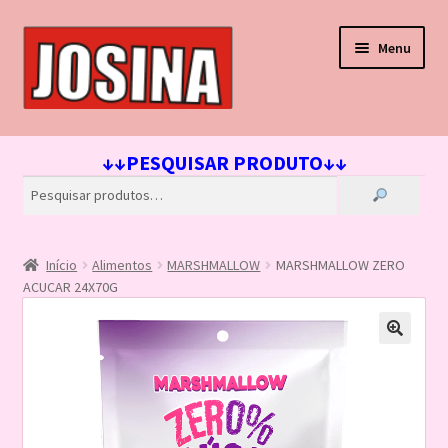
Pular
Pular
Menu
para
para
navegação
o
conteúdo
Início
↓↓PESQUISAR PRODUTO↓↓
Carrinho
Finalizar compra
Início
Alimentos
MARSHMALLOW
MARSHMALLOW ZERO
Lista de Desejos
ACUCAR 24X70G
Loja
Minha conta