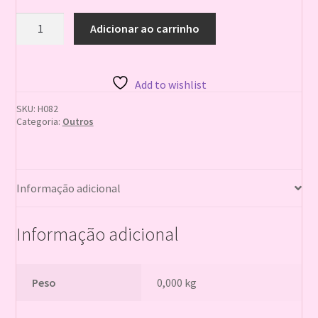
MORCEGO
Adicionar ao carrinho
BORRACHA
ENFEITE
DIA
DAS
Add to wishlist
BRUXAS
C/6
SKU:
H082
quantidade
Categoria:
Outros
Informação adicional
Informação adicional
Peso
0,000 kg