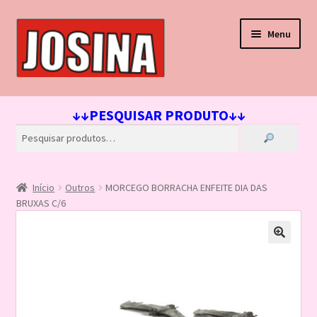
Pular
Pular
Menu
para
para
navegação
o
conteúdo
Início
↓↓PESQUISAR PRODUTO↓↓
Carrinho
Finalizar compra
Início
Outros
MORCEGO BORRACHA ENFEITE DIA DAS
Lista de Desejos
BRUXAS C/6
Loja
Minha conta