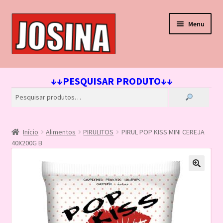
Pular
Pular
Menu
para
para
navegação
o
conteúdo
Início
↓↓PESQUISAR PRODUTO↓↓
Carrinho
Finalizar compra
Início
Alimentos
PIRULITOS
PIRUL POP KISS MINI CEREJA
Lista de Desejos
40X200G B
Loja
Minha conta