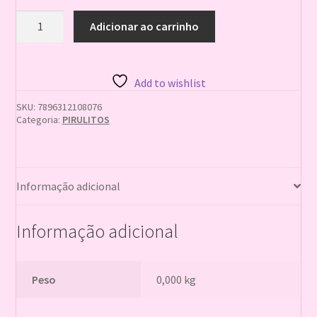
PIRUL
Adicionar ao carrinho
POP
KISS
MINI
CEREJA
Add to wishlist
40X200G
B
SKU:
7896312108076
quantidade
Categoria:
PIRULITOS
Informação adicional
Informação adicional
Peso
0,000 kg