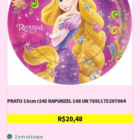
PRATO 18cm r243 RAPUNZEL 108 UN 7891175297004
R$
20,48
2 em estoque