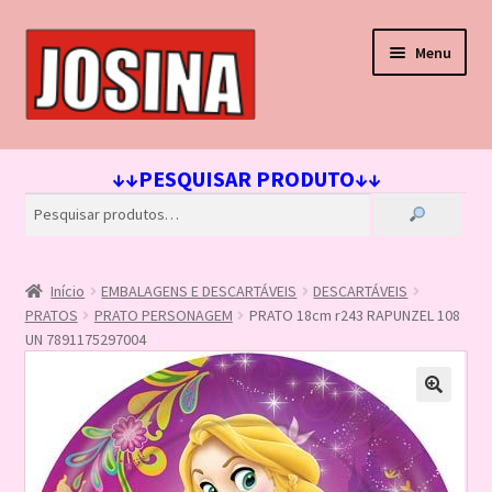
Pular
Pular
Menu
para
para
navegação
o
conteúdo
Início
↓↓PESQUISAR PRODUTO↓↓
Carrinho
Finalizar compra
Início
EMBALAGENS E DESCARTÁVEIS
DESCARTÁVEIS
Lista de Desejos
PRATOS
PRATO PERSONAGEM
PRATO 18cm r243 RAPUNZEL 108
UN 7891175297004
Loja
Minha conta