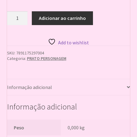
PRATO
Adicionar ao carrinho
18cm
r243
RAPUNZEL
108
Add to wishlist
UN
7891175297004
SKU:
7891175297004
quantidade
Categoria:
PRATO PERSONAGEM
Informação adicional
Informação adicional
Peso
0,000 kg