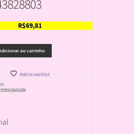
43828803
R$
69,81
Adicionar ao carrinho
Add to wishlist
03
 PERSONAGEM
nal