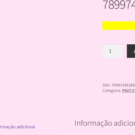
78997
PRATO
18cm
r745
EVER
AFTER
HIGH
08
SKU:
78997438288
UN
Categoria:
PRATO
7899743828803
quantidade
Informação adicio
rmação adicional