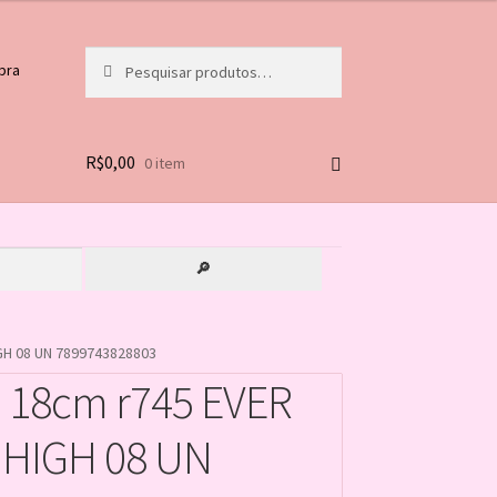
Pesquisar
Pesquisar
pra
por:
R$
0,00
0 item
🔎
GH 08 UN 7899743828803
 18cm r745 EVER
 HIGH 08 UN