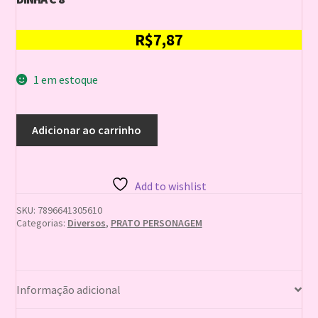
R$
7,87
1 em estoque
PRATO
Adicionar ao carrinho
ANIVERSARIO
ESPECIAL
FAZENDINHA
17
Add to wishlist
CM
FAZENDINHA
SKU:
7896641305610
C
Categorias:
Diversos
,
PRATO PERSONAGEM
8
quantidade
Informação adicional