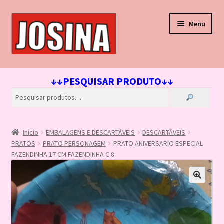
Pular
Pular
Menu
para
para
navegação
o
conteúdo
Início
↓↓PESQUISAR PRODUTO↓↓
Carrinho
Finalizar compra
Início
EMBALAGENS E DESCARTÁVEIS
DESCARTÁVEIS
Lista de Desejos
PRATOS
PRATO PERSONAGEM
PRATO ANIVERSARIO ESPECIAL
FAZENDINHA 17 CM FAZENDINHA C 8
Loja
Minha conta