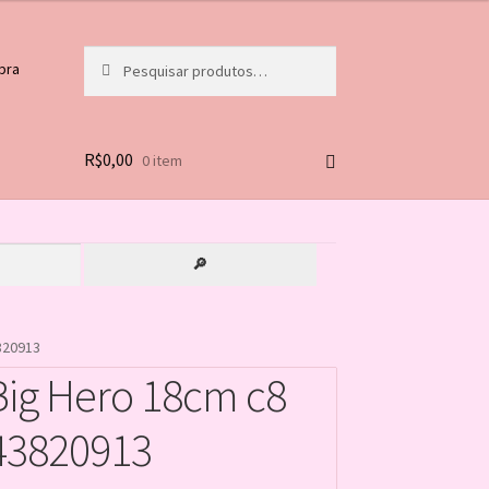
Pesquisar
Pesquisar
pra
por:
R$
0,00
0 item
🔎
820913
Big Hero 18cm c8
43820913