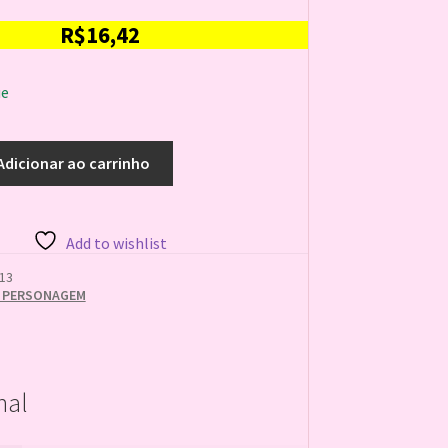
R$
16,42
ue
Adicionar ao carrinho
Add to wishlist
13
 PERSONAGEM
nal