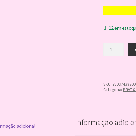
12 em estoq
Prato
Big
Hero
18cm
c8
7899743820913
quantidade
SKU:
78997438209
Categoria:
PRATO
Informação adicio
rmação adicional