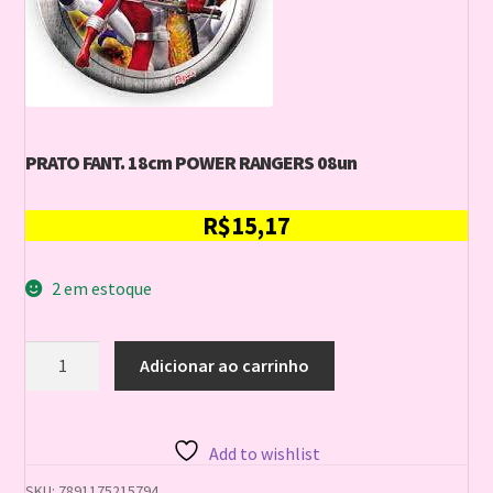
PRATO FANT. 18cm POWER RANGERS 08un
R$
15,17
2 em estoque
PRATO
Adicionar ao carrinho
FANT.
18cm
POWER
RANGERS
Add to wishlist
08un
quantidade
SKU:
7891175215794