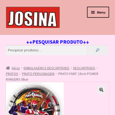
Pular
Pular
Menu
para
para
navegação
o
conteúdo
Início
↓↓PESQUISAR PRODUTO↓↓
Carrinho
Finalizar compra
Início
EMBALAGENS E DESCARTÁVEIS
DESCARTÁVEIS
Lista de Desejos
PRATOS
PRATO PERSONAGEM
PRATO FANT. 18cm POWER
RANGERS 08un
Loja
Minha conta