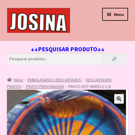
Pular
Pular
Menu
para
para
navegação
o
conteúdo
Início
↓↓PESQUISAR PRODUTO↓↓
Carrinho
Finalizar compra
Início
EMBALAGENS E DESCARTÁVEIS
DESCARTÁVEIS
Lista de Desejos
PRATOS
PRATO PERSONAGEM
PRATO HOT WHEELS C/8
Loja
Minha conta