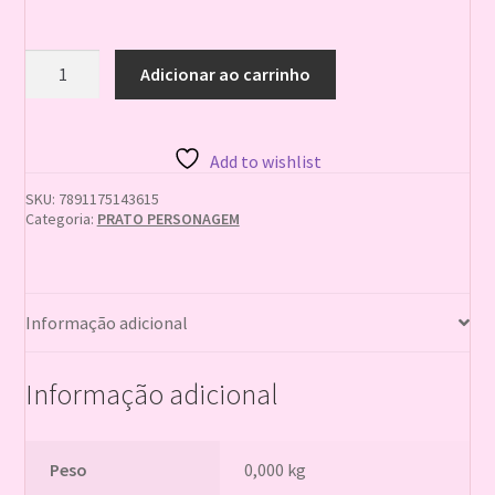
PRATO
Adicionar ao carrinho
HOT
WHEELS
C/8
quantidade
Add to wishlist
SKU:
7891175143615
Categoria:
PRATO PERSONAGEM
Informação adicional
Informação adicional
Peso
0,000 kg