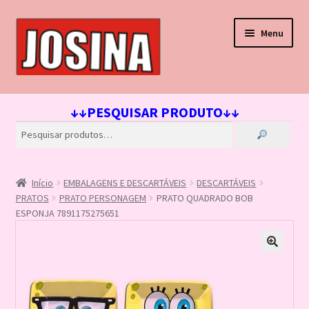
Pular
Pular
Menu
para
para
navegação
o
conteúdo
Início
↓↓PESQUISAR PRODUTO↓↓
Carrinho
Finalizar compra
Início
EMBALAGENS E DESCARTÁVEIS
DESCARTÁVEIS
Lista de Desejos
PRATOS
PRATO PERSONAGEM
PRATO QUADRADO BOB
ESPONJA 7891175275651
Loja
Minha conta