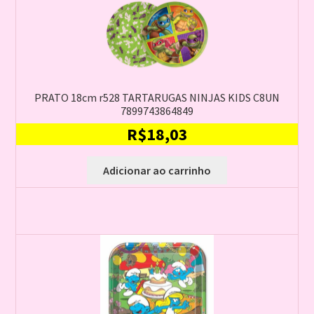
PRATO 18cm r528 TARTARUGAS NINJAS KIDS C8UN
7899743864849
R$
18,03
Adicionar ao carrinho