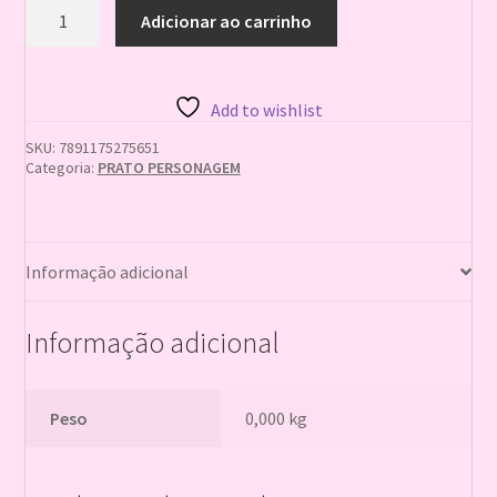
PRATO
Adicionar ao carrinho
QUADRADO
BOB
ESPONJA
7891175275651
Add to wishlist
quantidade
SKU:
7891175275651
Categoria:
PRATO PERSONAGEM
Informação adicional
Informação adicional
Peso
0,000 kg