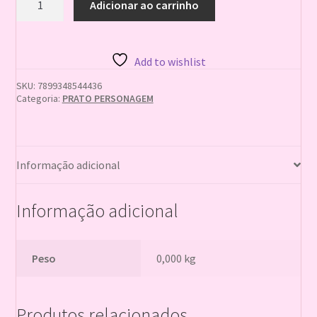
Adicionar ao carrinho
RD
APAIXONADOS
POR
FUTEBOL
Add to wishlist
C/8
quantidade
SKU:
7899348544436
Categoria:
PRATO PERSONAGEM
Informação adicional
Informação adicional
Peso
0,000 kg
Produtos relacionados