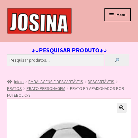
Pular
Pular
Menu
para
para
navegação
o
conteúdo
Início
↓↓PESQUISAR PRODUTO↓↓
Carrinho
Finalizar compra
Início
EMBALAGENS E DESCARTÁVEIS
DESCARTÁVEIS
Lista de Desejos
PRATOS
PRATO PERSONAGEM
PRATO RD APAIXONADOS POR
FUTEBOL C/8
Loja
Minha conta