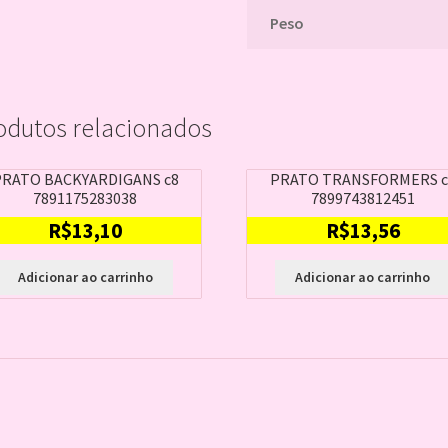
Peso
odutos relacionados
PRATO BACKYARDIGANS c8
PRATO TRANSFORMERS c
7891175283038
7899743812451
R$
13,10
R$
13,56
Adicionar ao carrinho
Adicionar ao carrinho