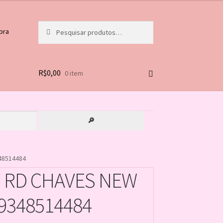
Pesquisar
Pesquisar
pra
por:
R$
0,00
0 item
🔎
48514484
 RD CHAVES NEW
99348514484