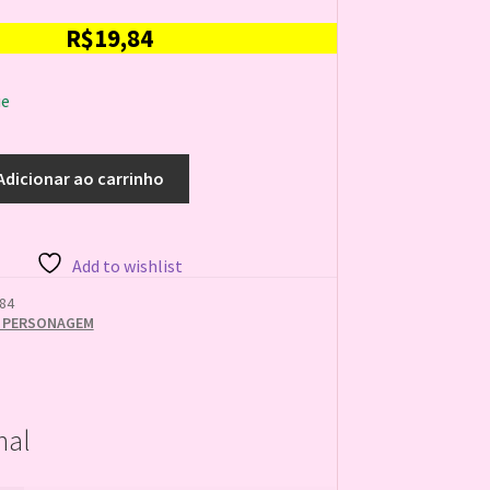
R$
19,84
ue
Adicionar ao carrinho
Add to wishlist
84
 PERSONAGEM
nal