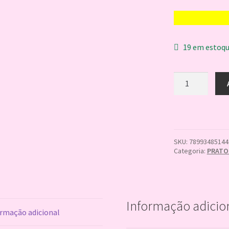
19 em estoq
PRATO
RD
CHAVES
NEW
08
7899348514484
quantidade
SKU:
78993485144
Categoria:
PRATO
Informação adicio
rmação adicional