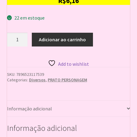
R$
6,16
22 em estoque
PRATO
Adicionar ao carrinho
REDONDO
18
CM
PALHACO
Add to wishlist
PALHACINHO
7896523117539
SKU:
7896523117539
quantidade
Categorias:
Diversos
,
PRATO PERSONAGEM
Informação adicional
Informação adicional