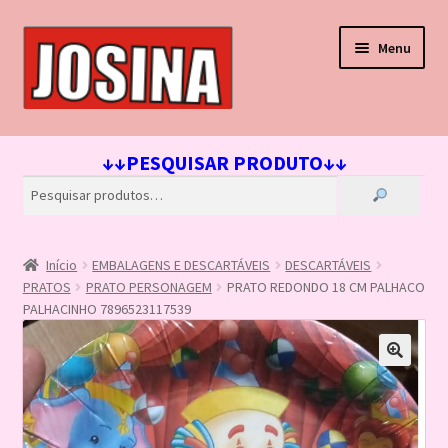
Pular
Pular
Menu
para
para
navegação
o
conteúdo
Início
↓↓PESQUISAR PRODUTO↓↓
Carrinho
Finalizar compra
Início
EMBALAGENS E DESCARTÁVEIS
DESCARTÁVEIS
Lista de Desejos
PRATOS
PRATO PERSONAGEM
PRATO REDONDO 18 CM PALHACO
PALHACINHO 7896523117539
Loja
Minha conta