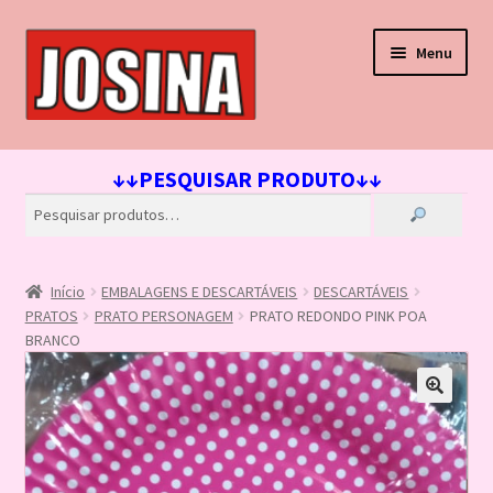
Pular
Pular
Menu
para
para
navegação
o
conteúdo
Início
↓↓PESQUISAR PRODUTO↓↓
Carrinho
Finalizar compra
Início
EMBALAGENS E DESCARTÁVEIS
DESCARTÁVEIS
Lista de Desejos
PRATOS
PRATO PERSONAGEM
PRATO REDONDO PINK POA
BRANCO
Loja
Minha conta