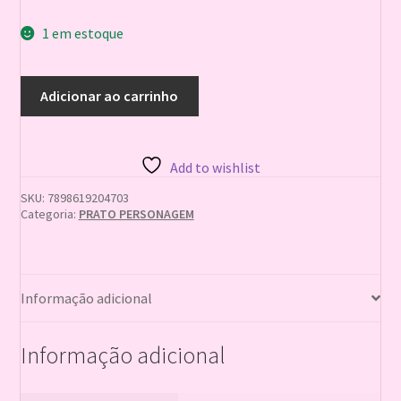
1 em estoque
PRATO
Adicionar ao carrinho
REDONDO
PINK
POA
BRANCO
Add to wishlist
quantidade
SKU:
7898619204703
Categoria:
PRATO PERSONAGEM
Informação adicional
Informação adicional