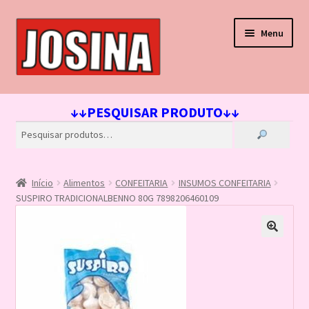
Pular
Pular
Menu
para
para
navegação
o
conteúdo
Início
↓↓PESQUISAR PRODUTO↓↓
Carrinho
Finalizar compra
Início
Alimentos
CONFEITARIA
INSUMOS CONFEITARIA
Lista de Desejos
SUSPIRO TRADICIONALBENNO 80G 7898206460109
Loja
Minha conta