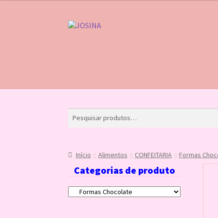
Pular
Pular
para
para
navegação
o
conteúdo
Início
Carrinho
Finalizar compra
Lista de Des
Início
Alimentos
CONFEITARIA
Formas Choc
Categorias de produto