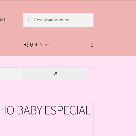
Pesquisar
Pesquisar
pra
por:
R$
0,00
0 item
🔎
HO BABY ESPECIAL