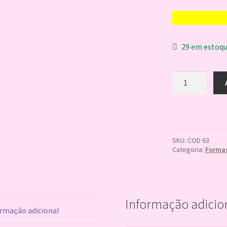
29 em estoq
URSINHO
BABY
ESPECIAL
CX
30
quantidade
SKU:
COD 63
Categoria:
Formas
Informação adicio
rmação adicional