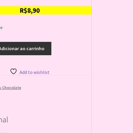
R$
8,90
ue
Adicionar ao carrinho
Add to wishlist
 Chocolate
nal