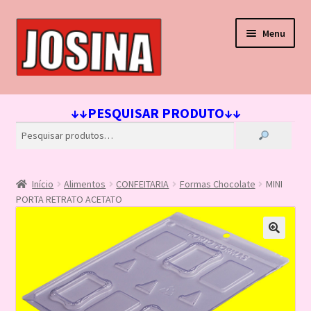
Pular
Pular
Menu
para
para
navegação
o
conteúdo
Início
↓↓PESQUISAR PRODUTO↓↓
Carrinho
Finalizar compra
Início
Alimentos
CONFEITARIA
Formas Chocolate
MINI
Lista de Desejos
PORTA RETRATO ACETATO
Loja
Minha conta