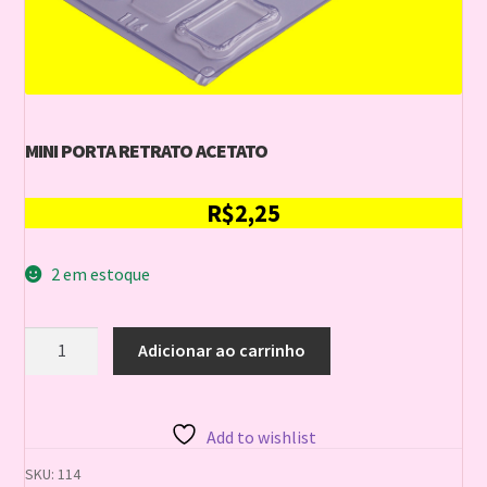
MINI PORTA RETRATO ACETATO
R$
2,25
2 em estoque
MINI
Adicionar ao carrinho
PORTA
RETRATO
ACETATO
quantidade
Add to wishlist
SKU:
114