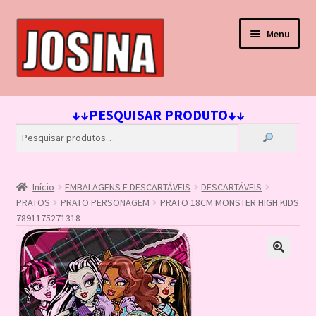
Pular
Pular
Menu
para
para
navegação
o
conteúdo
Início
↓↓PESQUISAR PRODUTO↓↓
Carrinho
Finalizar compra
Início
EMBALAGENS E DESCARTÁVEIS
DESCARTÁVEIS
Lista de Desejos
PRATOS
PRATO PERSONAGEM
PRATO 18CM MONSTER HIGH KIDS
7891175271318
Loja
Minha conta