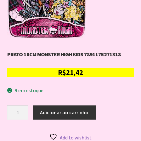
PRATO 18CM MONSTER HIGH KIDS 7891175271318
R$
21,42
9 em estoque
PRATO
Adicionar ao carrinho
18CM
MONSTER
HIGH
KIDS
Add to wishlist
7891175271318