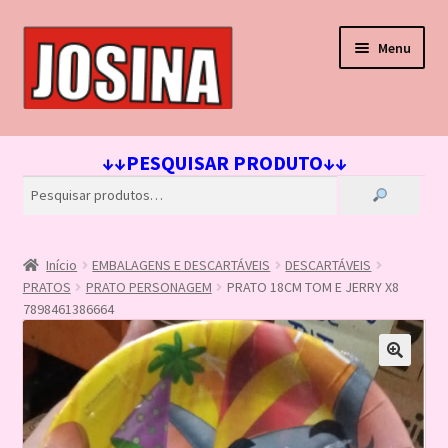
Pular
Pular
Menu
para
para
navegação
o
conteúdo
Início
↓↓PESQUISAR PRODUTO↓↓
Carrinho
Finalizar compra
Início
EMBALAGENS E DESCARTÁVEIS
DESCARTÁVEIS
Lista de Desejos
PRATOS
PRATO PERSONAGEM
PRATO 18CM TOM E JERRY X8
7898461386664
Loja
Minha conta