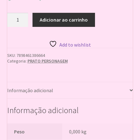
PRATO
Adicionar ao carrinho
18CM
TOM
E
JERRY
Add to wishlist
X8
7898461386664
SKU:
7898461386664
quantidade
Categoria:
PRATO PERSONAGEM
Informação adicional
Informação adicional
Peso
0,000 kg