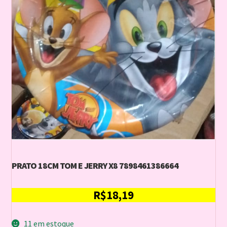
PRATO 18CM TOM E JERRY X8 7898461386664
R$
18,19
11 em estoque