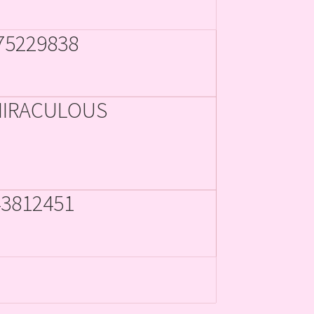
75229838
 MIRACULOUS
3812451