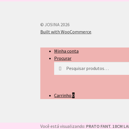
© JOSINA 2026
Built with WooCommerce
.
Minha conta
Procurar
Pesquisar
Pesquisar
por:
Carrinho
0
Você está visualizando:
PRATO FANT. 18CM L