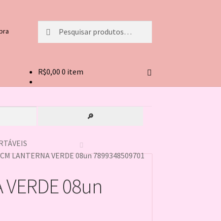
Pesquisar
Pesquisar
pra
por:
R$
0,00
0 item
🔎
RTÁVEIS
8CM LANTERNA VERDE 08un 7899348509701
 VERDE 08un