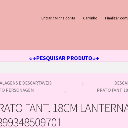
Entrar / Minha conta
Carrinho
Finalizar com
ejos
Loja
Minha conta
↓↓PESQUISAR PRODUTO↓↓
ALAGENS E DESCARTÁVEIS
DESCA
TO PERSONAGEM
PRATO FANT. 1
RATO FANT. 18CM LANTERNA
899348509701