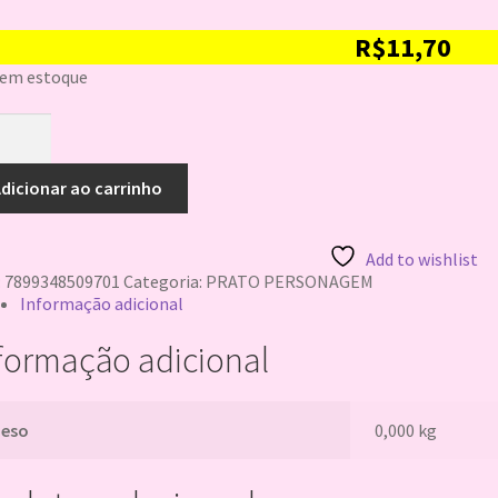
R$
11,70
 em estoque
TO
.
M
dicionar ao carrinho
TERNA
DE
n
9348509701
Add to wishlist
tidade
:
7899348509701
Categoria:
PRATO PERSONAGEM
Informação adicional
formação adicional
Peso
0,000 kg