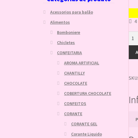
Acessorios para balão
4
Alimentos
Bomboniere
PRA
FANT
Chicletes
18C
A
LAN
CONFEITARIA
VER
AROMA ARTIFICIAL
08u
789
CHANTILLY
quan
SKU
CHOCOLATE
COBERTURA CHOCOLATE
In
CONFEITOS
CORANTE
CORANTE GEL
Corante Liquido