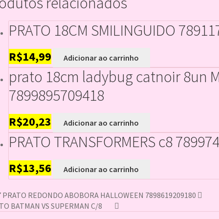
odutos relacionados
PRATO 18CM SMILINGUIDO 78911
R$
14,99
Adicionar ao carrinho
prato 18cm ladybug catnoir 8un
7899895709418
R$
20,23
Adicionar ao carrinho
PRATO TRANSFORMERS c8 789974
R$
13,56
Adicionar ao carrinho
7 PRATO REDONDO ABOBORA HALLOWEEN 7898619209180
TO BATMAN VS SUPERMAN C/8