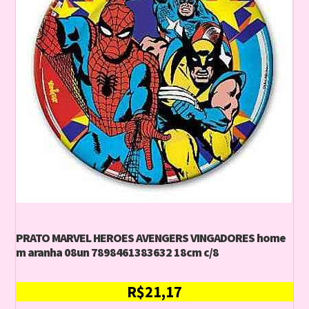
PRATO MARVEL HEROES AVENGERS VINGADORES home
m aranha 08un 7898461383632 18cm c/8
R$
21,17