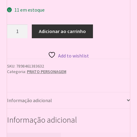
11 em estoque
PRATO
Adicionar ao carrinho
MARVEL
HEROES
AVENGERS
VINGADORES
Add to wishlist
homem
aranha
SKU:
7898461383632
08un
Categoria:
PRATO PERSONAGEM
7898461383632
18cm
c/8
quantidade
Informação adicional
Informação adicional