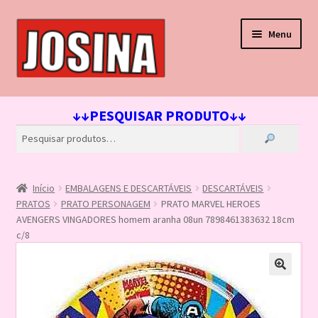
Pular
Pular
Menu
para
para
navegação
o
conteúdo
Início
↓↓PESQUISAR PRODUTO↓↓
Carrinho
Finalizar compra
Início
EMBALAGENS E DESCARTÁVEIS
DESCARTÁVEIS
Lista de Desejos
PRATOS
PRATO PERSONAGEM
PRATO MARVEL HEROES
AVENGERS VINGADORES homem aranha 08un 7898461383632 18cm
Loja
c/8
Minha conta