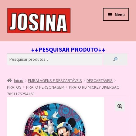
Pular
Pular
Menu
para
para
navegação
o
conteúdo
Início
↓↓PESQUISAR PRODUTO↓↓
Carrinho
Finalizar compra
Início
EMBALAGENS E DESCARTÁVEIS
DESCARTÁVEIS
Lista de Desejos
PRATOS
PRATO PERSONAGEM
PRATO RD MICKEY DIVERSAO
7891175254168
Loja
Minha conta