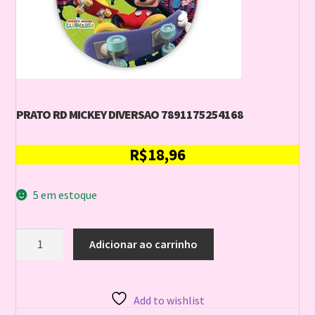
PRATO RD MICKEY DIVERSAO 7891175254168
R$
18,96
5 em estoque
PRATO
Adicionar ao carrinho
RD
MICKEY
DIVERSAO
7891175254168
Add to wishlist
quantidade